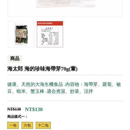
商品
海太郎 海的珍味海帶芽70g(葷)
健康、天然的大海生機食品 .內容物：海帶芽、蘿蔔、敏
豆、蝦米、蟹玉棒 .適合煮湯、炒菜、涼拌
NT$130
NT$130
商品樣式一：
一包
六包
十二包