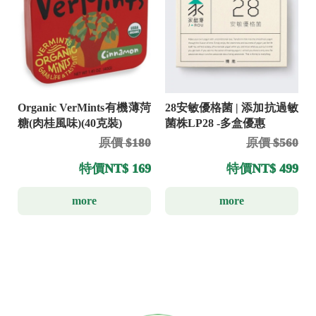
Organic VerMints有機薄菏
28安敏優格菌 | 添加抗過敏
糖(肉桂風味)(40克裝)
菌株LP28 -多盒優惠
原價 $180
原價 $560
特價
NT$ 169
特價
NT$ 499
more
more