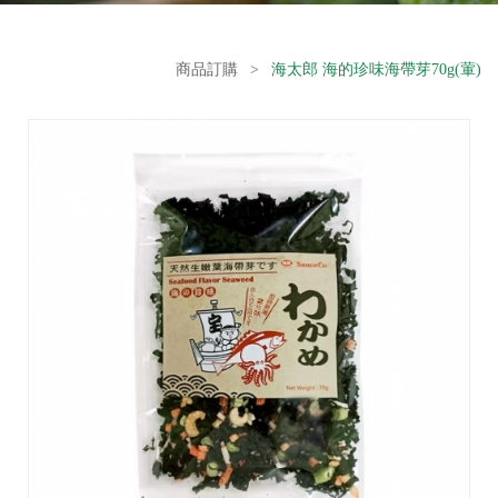
商品訂購
>
海太郎 海的珍味海帶芽70g(葷)