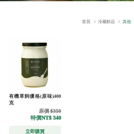
首頁
>
冷藏鮮品
>
其他
有機草飼優格(原味)400
克
原價 $350
特價
NT$ 340
立即購買