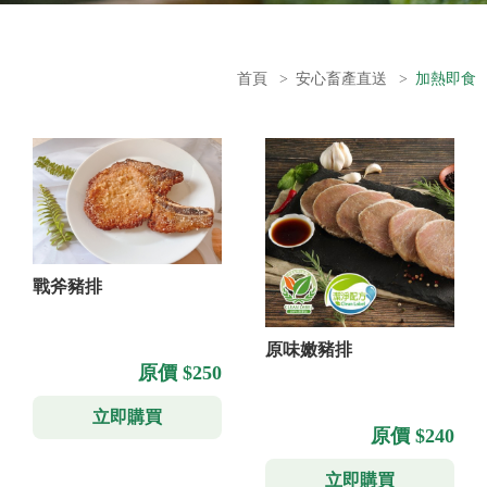
首頁
>
安心畜產直送
>
加熱即食
戰斧豬排
原味嫩豬排
原價 $250
立即購買
原價 $240
立即購買