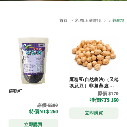
首頁
>
米.麵.五穀雜糧
>
五穀雜糧
鷹嘴豆(自然農法)（又稱
埃及豆）非薰蒸處理可
羅勒籽
催芽360g
原價 $170
特價
NT$ 160
原價 $280
特價
NT$ 260
立即購買
立即購買