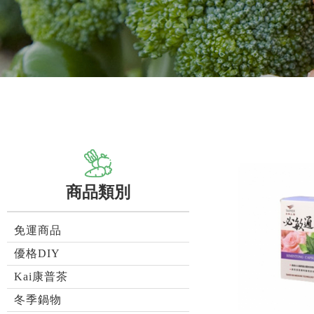
商品類別
免運商品
優格DIY
Kai康普茶
冬季鍋物