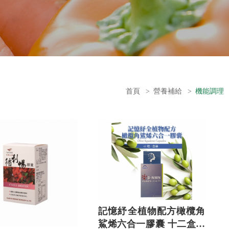
首頁
>
營養補給
>
機能調理
記憶紓全植物配方橄欖角
鯊烯六合一膠囊 十二盒送