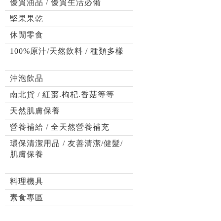
優質油品 / 優質生活必備
堅果果乾
休閒零食
100%原汁/天然飲料 / 種類多樣
沖泡飲品
南北貨 / 紅棗.枸杞.香菇等等
天然肌膚保養
營養補給 / 全天然營養補充
環保清潔用品 / 友善清潔/健髮/
肌膚保養
料理機具
素食專區