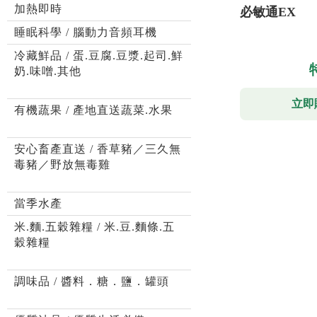
加熱即時
必敏通EX
睡眠科學 / 腦動力音頻耳機
冷藏鮮品 / 蛋.豆腐.豆漿.起司.鮮
奶.味噌.其他
立即
有機蔬果 / 產地直送蔬菜.水果
安心畜產直送 / 香草豬／三久無
毒豬／野放無毒雞
當季水產
米.麵.五穀雜糧 / 米.豆.麵條.五
穀雜糧
調味品 / 醬料．糖．鹽．罐頭