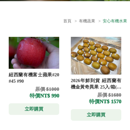
首頁
>
有機蔬果
>
安心有機水果
紐西蘭有機富士蘋果#20
2026年鮮到貨 紐西蘭有
#45 #90
機金黃奇異果 25入/箱(免
原價 $1000
運)
原價 $1680
特價
NT$ 990
特價
NT$ 1570
立即購買
立即購買