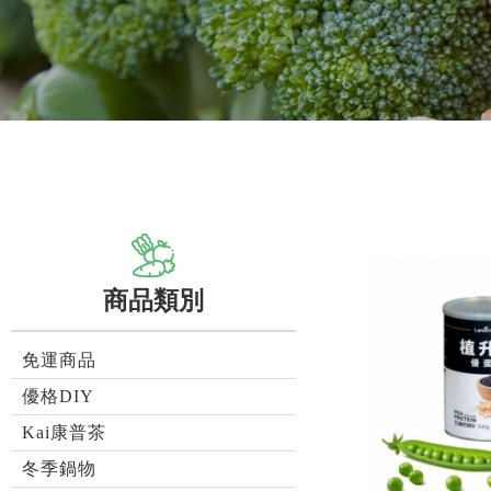
商品類別
免運商品
優格DIY
Kai康普茶
冬季鍋物