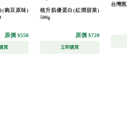
台灣黑
(豌豆原味)
植升肌優蛋白(紅潤甜菜)
0
500g
原價 $550
原價 $720
購買
立即購買