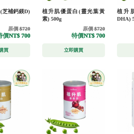
(芝補鈣鎂D)
植升肌優蛋白(靈光葉黃
植升
素) 500g
DHA) 
原價 $720
原價 $720
特價
NT$ 700
特價
NT$ 700
購買
立即購買