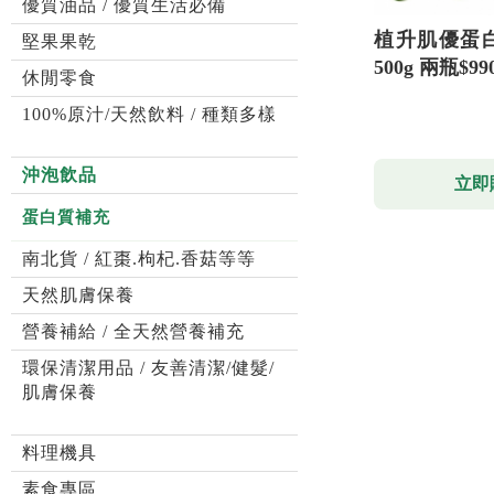
優質油品 / 優質生活必備
植升肌優蛋白
堅果果乾
500g 兩瓶$99
休閒零食
100%原汁/天然飲料 / 種類多樣
沖泡飲品
立即
蛋白質補充
南北貨 / 紅棗.枸杞.香菇等等
天然肌膚保養
營養補給 / 全天然營養補充
環保清潔用品 / 友善清潔/健髮/
肌膚保養
料理機具
素食專區