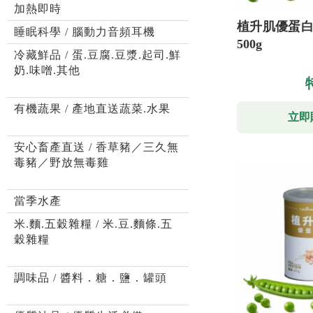
加熱即時
植升肌優蛋白
睡眠科學 / 腦動力音頻耳機
500g
冷藏鮮品 / 蛋.豆腐.豆漿.起司.鮮
奶.味噌.其他
有機蔬果 / 產地直送蔬菜.水果
立即
安心畜產直送 / 香草豬／三久無
毒豬／野放無毒雞
當季水產
米.麵.五穀雜糧 / 米.豆.麵條.五
穀雜糧
調味品 / 醬料．糖．鹽．罐頭