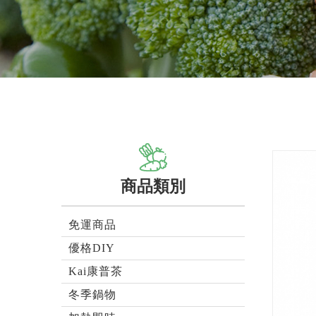
商品類別
免運商品
優格DIY
Kai康普茶
冬季鍋物