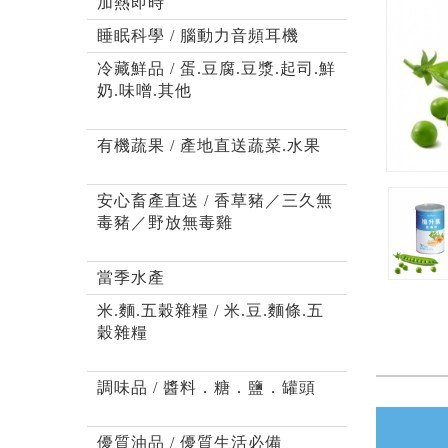
加熱即時
睡眠科學 / 腦動力音頻耳機
冷藏鮮品 / 蛋.豆腐.豆漿.起司.鮮
奶.味噌.其他
有機蔬果 / 產地直送蔬菜.水果
安心畜產直送 / 香草豬／三久無
毒豬／野放無毒雞
當季水產
米.麵.五穀雜糧 / 米.豆.麵條.五
穀雜糧
調味品 / 醬料．糖．鹽．罐頭
優質油品 / 優質生活必備