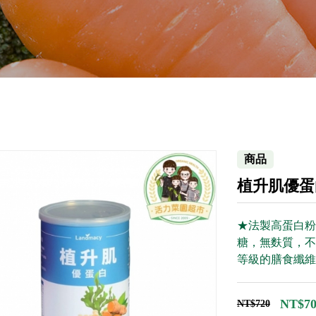
商品
植升肌優蛋白
★法製高蛋白粉
糖，無麩質，不含
等級的膳食纖維
NT$70
NT$720