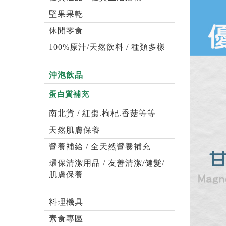
堅果果乾
休閒零食
100%原汁/天然飲料 / 種類多樣
沖泡飲品
蛋白質補充
南北貨 / 紅棗.枸杞.香菇等等
天然肌膚保養
營養補給 / 全天然營養補充
環保清潔用品 / 友善清潔/健髮/
肌膚保養
料理機具
素食專區