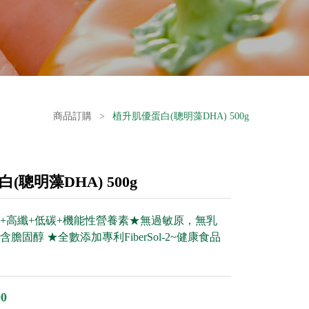
商品訂購
>
植升肌優蛋白(聰明藻DHA) 500g
(聰明藻DHA) 500g
+高纖+低碳+機能性營養素★無過敏原，無乳
膽固醇 ★全數添加專利FiberSol-2~健康食品
0