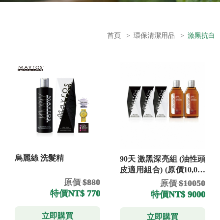
首頁
>
環保清潔用品
>
激黑抗白
烏麗絲 洗髮精
90天 激黑深亮組 (油性頭
皮適用組合) (原價10,050
元) (買就送 髮蔓濃洗髮
原價 $880
原價 $10050
精 300ml
特價
NT$ 770
特價
NT$ 9000
立即購買
立即購買