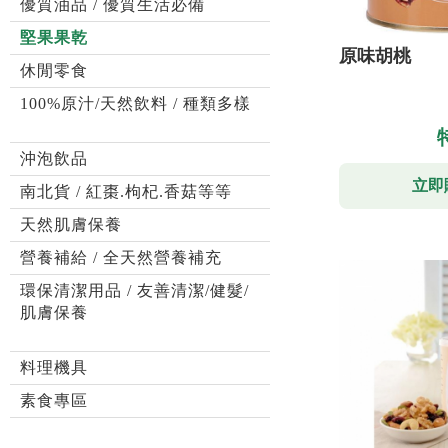
優質油品 / 優質生活必備
堅果果乾
原味胡桃
休閒零食
100%原汁/天然飲料 / 種類多樣
沖泡飲品
立即
南北貨 / 紅棗.枸杞.香菇等等
天然肌膚保養
營養補給 / 全天然營養補充
環保清潔用品 / 友善清潔/健髮/
肌膚保養
料理機具
素食專區