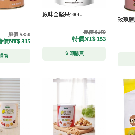
原味全堅果100G
玫瑰鹽
原價 $169
原價 $350
特價
NT$ 153
特價
NT$ 315
立即購買
購買