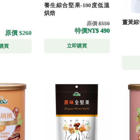
養生綜合堅果-100度低溫
烘焙
薑黃綜
原價 $550
特價
NT$ 490
原價 $260
立即購買
購買