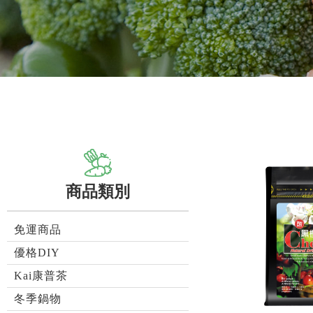
商品類別
免運商品
優格DIY
Kai康普茶
冬季鍋物