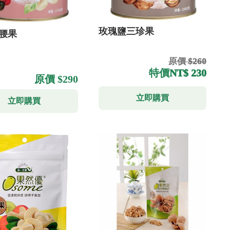
玫瑰鹽三珍果
腰果
原價 $260
特價
NT$ 230
原價 $290
立即購買
立即購買