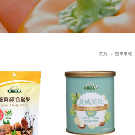
首頁
>
堅果果乾