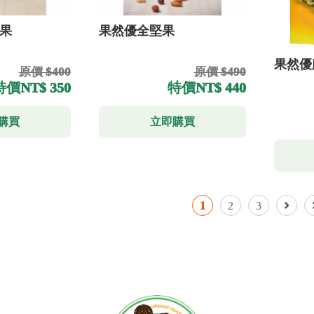
果
果然優全堅果
果然優
原價 $400
原價 $490
特價
NT$ 350
特價
NT$ 440
購買
立即購買
1
2
3