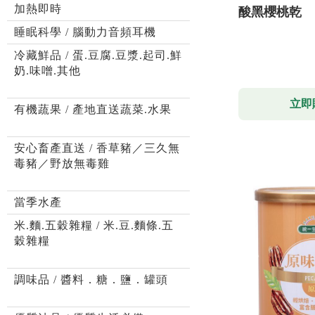
加熱即時
酸黑櫻桃乾
睡眠科學 / 腦動力音頻耳機
冷藏鮮品 / 蛋.豆腐.豆漿.起司.鮮
奶.味噌.其他
立即
有機蔬果 / 產地直送蔬菜.水果
安心畜產直送 / 香草豬／三久無
毒豬／野放無毒雞
當季水產
米.麵.五穀雜糧 / 米.豆.麵條.五
穀雜糧
調味品 / 醬料．糖．鹽．罐頭