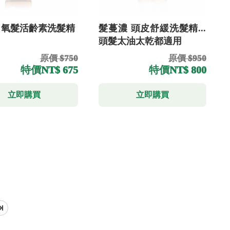
 氧髮活齡素洗髮精
髮蔓濃 頭皮舒緩洗髮精...
頭髮太油太乾都適用
原價 $750
原價 $950
特價
NT$ 675
特價
NT$ 800
立即購買
立即購買