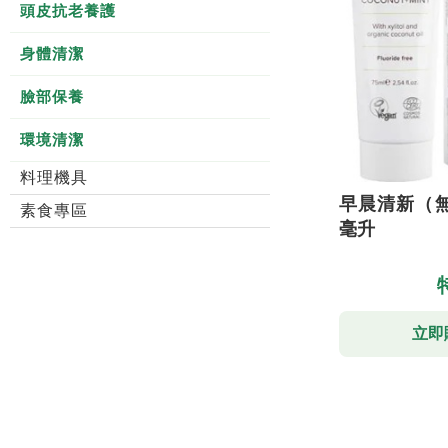
頭皮抗老養護
身體清潔
臉部保養
環境清潔
料理機具
早晨清新（無
素食專區
毫升
立即