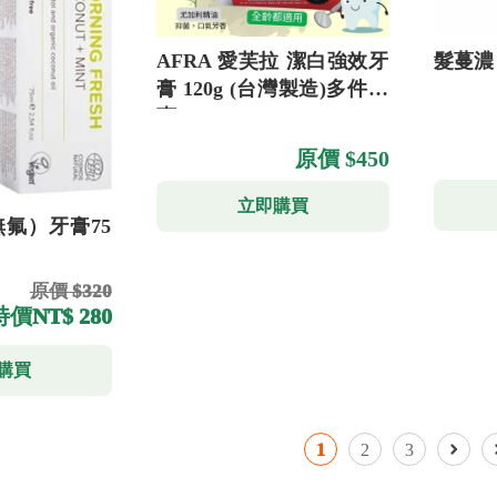
AFRA 愛芙拉 潔白強效牙
髮蔓濃
膏 120g (台灣製造)多件優
惠
原價 $450
立即購買
氟）牙膏75
原價 $320
特價
NT$ 280
購買
1
2
3