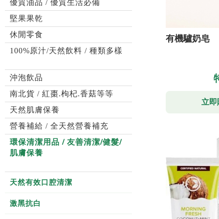
優質油品 / 優質生活必備
堅果果乾
休閒零食
有機驢奶皂
100%原汁/天然飲料 / 種類多樣
沖泡飲品
南北貨 / 紅棗.枸杞.香菇等等
立即
天然肌膚保養
營養補給 / 全天然營養補充
環保清潔用品 / 友善清潔/健髮/
肌膚保養
天然有效口腔清潔
激黑抗白