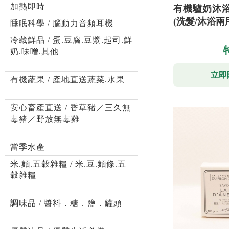
加熱即時
有機驢奶沐浴露
(洗髮/沐浴兩
睡眠科學 / 腦動力音頻耳機
冷藏鮮品 / 蛋.豆腐.豆漿.起司.鮮
奶.味噌.其他
立即
有機蔬果 / 產地直送蔬菜.水果
安心畜產直送 / 香草豬／三久無
毒豬／野放無毒雞
當季水產
米.麵.五穀雜糧 / 米.豆.麵條.五
穀雜糧
調味品 / 醬料．糖．鹽．罐頭