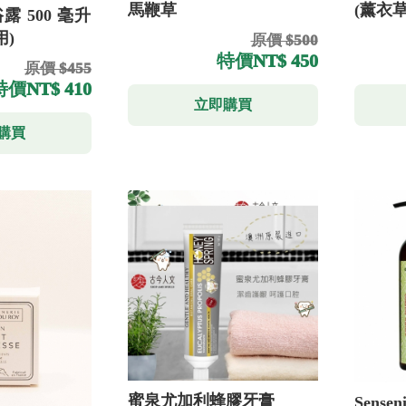
馬鞭草
(薰衣草
 500 毫升
用)
原價 $500
特價
NT$ 450
原價 $455
特價
NT$ 410
立即購買
購買
蜜泉尤加利蜂膠牙膏
Sens