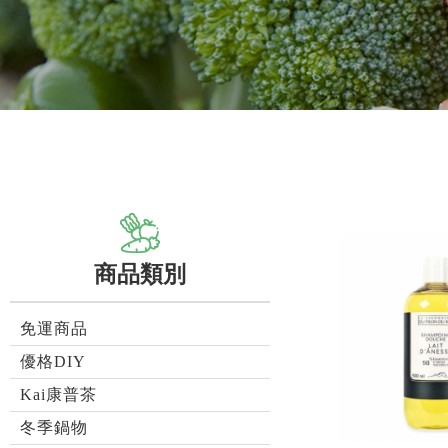
商品類別
免運商品
優格DIY
Kai康普茶
冬季鍋物