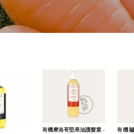
有機摩洛哥堅果油護髮素 -
有機驢