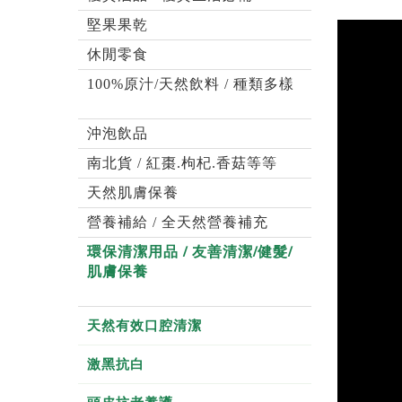
堅果果乾
休閒零食
100%原汁/天然飲料 / 種類多樣
沖泡飲品
南北貨 / 紅棗.枸杞.香菇等等
天然肌膚保養
營養補給 / 全天然營養補充
環保清潔用品 / 友善清潔/健髮/
肌膚保養
天然有效口腔清潔
激黑抗白