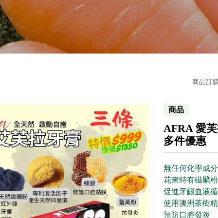
商品訂
商品
AFRA 愛芙
多件優惠
無任何化學成分
花東特有磁礦粉
促進牙齦血液循
使用澳洲茶樹精
預防口腔發炎