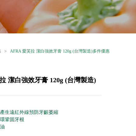
購
>
AFRA 愛芙拉 潔白強效牙膏 120g (台灣製造)多件優惠
拉 潔白強效牙膏 120g (台灣製造)
產生遠紅外線預防牙齦萎縮
環鞏固牙根
油