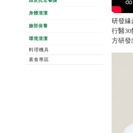
頭皮抗老養護
身體清潔
研發緣
臉部保養
行醫3
環境清潔
方研發
料理機具
素食專區