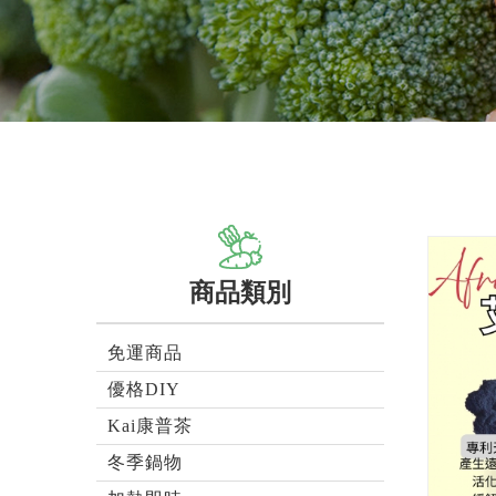
商品類別
免運商品
優格DIY
Kai康普茶
冬季鍋物