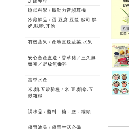
加熱即時
睡眠科學 / 腦動力音頻耳機
冷藏鮮品 / 蛋.豆腐.豆漿.起司.鮮
奶.味噌.其他
有機蔬果 / 產地直送蔬菜.水果
安心畜產直送 / 香草豬／三久無
毒豬／野放無毒雞
當季水產
米.麵.五穀雜糧 / 米.豆.麵條.五
穀雜糧
調味品 / 醬料．糖．鹽．罐頭
優質油品 / 優質生活必備