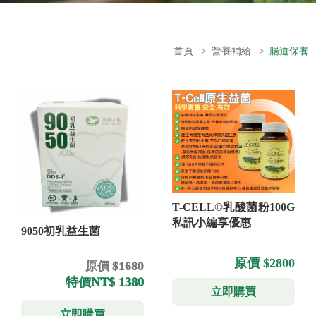
首頁
>
營養補給
>
腸道保養
T-CELL©乳酸菌粉100G
私訊小編享優惠
9050初乳益生菌
原價 $2800
原價 $1680
特價
NT$ 1380
立即購買
立即購買