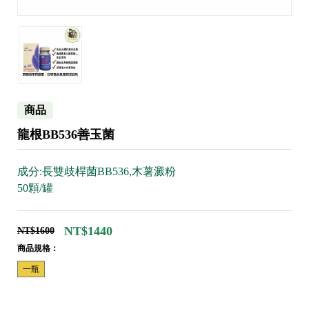
商品
龍根BB536善玉菌
成分:長雙歧桿菌BB536,木薯澱粉
50顆/罐
NT$1440
NT$1600
商品規格：
一瓶