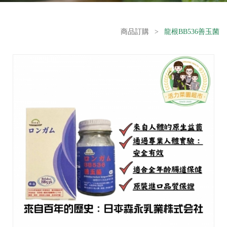
商品訂購
>
龍根BB536善玉菌