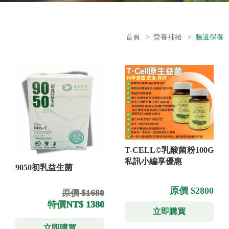
首頁
>
營養補給
>
腸道保養
T-CELL©乳酸菌粉100G
私訊小編享優惠
9050初乳益生菌
原價 $2800
原價 $1680
特價
NT$ 1380
立即購買
立即購買