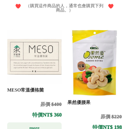
（購買這件商品的人，通常也會購買下列
商品。）
MESO常溫優格菌
果然優腰果
原價 $400
特價
NT$ 360
原價 $220
特價
NT$ 198
more