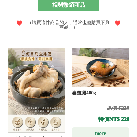
相關熱銷商品
（購買這件商品的人，通常也會購買下列
商品。）
滷雞腿400g
原價 $220
特價
NT$ 220
more