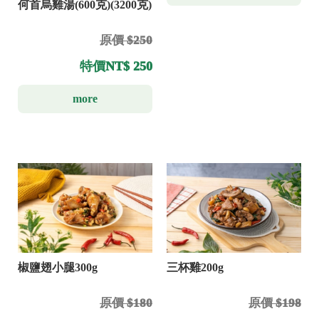
何首烏雞湯(600克)(3200克)
原價 $250
特價
NT$ 250
more
椒鹽翅小腿300g
三杯雞200g
原價 $180
原價 $198