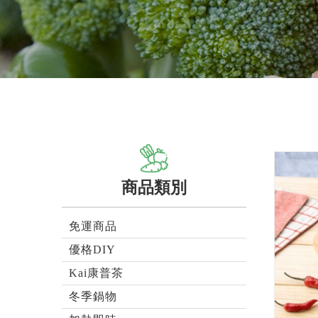
商品類別
免運商品
優格DIY
Kai康普茶
冬季鍋物