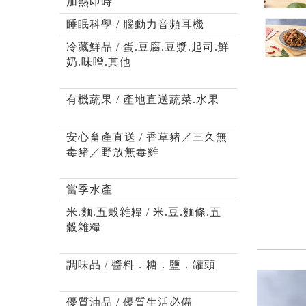
加熱即時
睡眠科學 / 腦動力音頻耳機
冷藏鮮品 / 蛋.豆腐.豆漿.起司.鮮
奶.味噌.其他
有機蔬果 / 產地直送蔬菜.水果
安心畜產直送 / 香草豬／三久無
毒豬／野放無毒雞
當季水產
米.麵.五穀雜糧 / 米.豆.麵條.五
穀雜糧
調味品 / 醬料．糖．鹽．罐頭
優質油品 / 優質生活必備