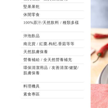
堅果果乾
休閒零食
100%原汁/天然飲料 / 種類多樣
沖泡飲品
南北貨 / 紅棗.枸杞.香菇等等
天然肌膚保養
營養補給 / 全天然營養補充
環保清潔用品 / 友善清潔/健髮/
肌膚保養
料理機具
素食專區