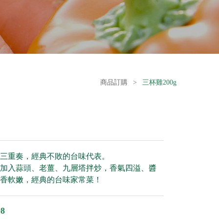
商品訂購
>
三杯雞200g
香氣三重奏，經典不敗的台味代表。
加入蒜頭、老薑、九層塔拌炒，香氣四溢、醬
香軟嫩，經典的台味家常菜！
8