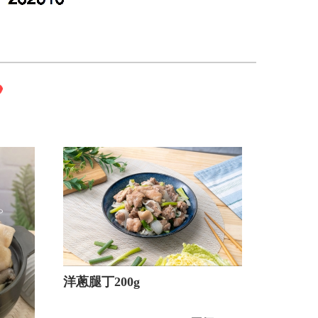
洋蔥腿丁200g