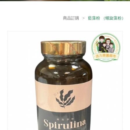
商品訂購
>
藍藻粉 （螺旋藻粉）