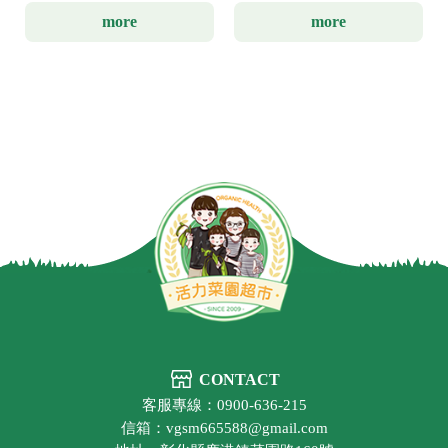
more
more
CONTACT
客服專線：0900-636-215
信箱：vgsm665588@gmail.com