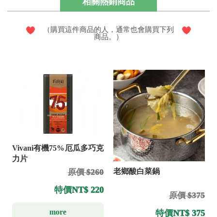
相關熱銷商品
（購買這件商品的人，通常也會購買下列
商品。）
Vivani有機75%厄瓜多巧克
力片
老鄉酸白菜鍋
原價 $260
特價
NT$ 220
原價 $375
more
特價
NT$ 375