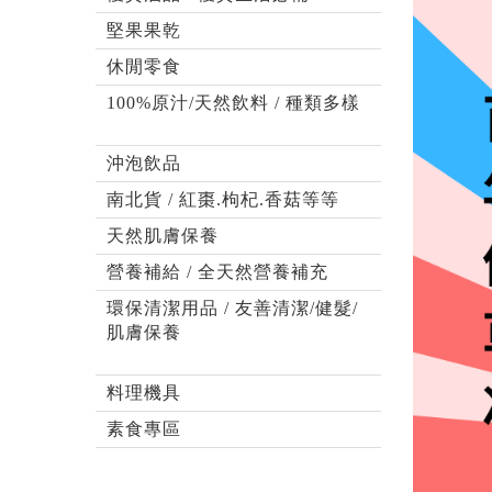
堅果果乾
休閒零食
100%原汁/天然飲料 / 種類多樣
沖泡飲品
南北貨 / 紅棗.枸杞.香菇等等
天然肌膚保養
營養補給 / 全天然營養補充
環保清潔用品 / 友善清潔/健髮/
肌膚保養
料理機具
素食專區