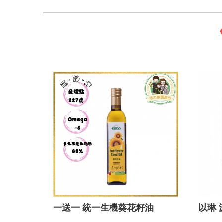
一送一 統一生機葵花籽油
以琳