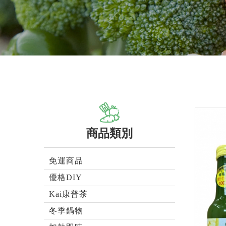
商品類別
免運商品
優格DIY
Kai康普茶
冬季鍋物