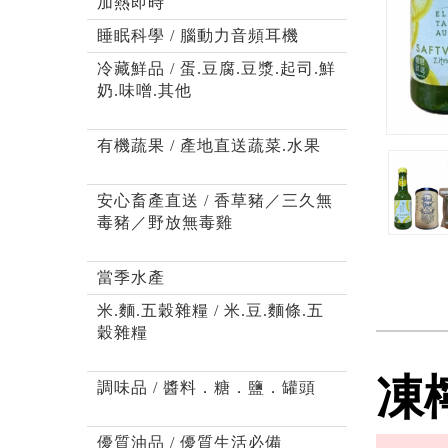
加熱即時
睡眠科學 / 腦動力音頻耳機
冷藏鮮品 / 蛋.豆腐.豆漿.起司.鮮
奶.味噌.其他
有機蔬果 / 產地直送蔬菜.水果
安心畜產直送 / 香草豬／三久無
毒豬／野放無毒雞
當季水產
米.麵.五穀雜糧 / 米.豆.麵條.五
穀雜糧
凍
調味品 / 醬料．糖．鹽．罐頭
優質油品 / 優質生活必備