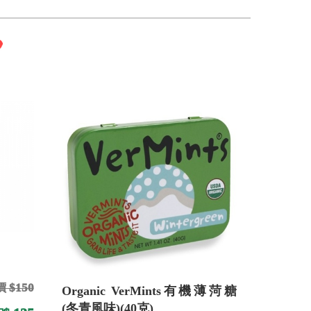
 $150
Organic VerMints有機薄菏糖
(冬青風味)(40克)