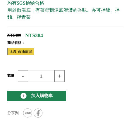
均有SGS檢驗合格
用於做湯底，有薑母鴨湯底濃濃的香味。亦可拌飯、拌
麵、拌青菜
NT$384
NT$480
商品規格：
禾農-茶油薑泥
-
+
數量
加入購物車