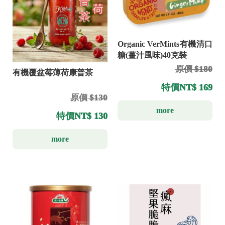
Organic VerMints有機清口
糖(薑汁風味)40克裝
原價 $180
有機覆盆莓薄荷康普茶
特價
NT$ 169
原價 $130
more
特價
NT$ 130
more