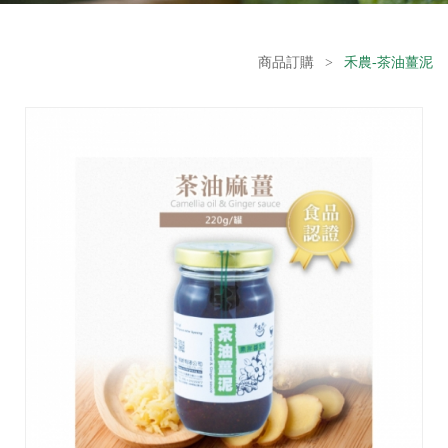
商品訂購
>
禾農-茶油薑泥