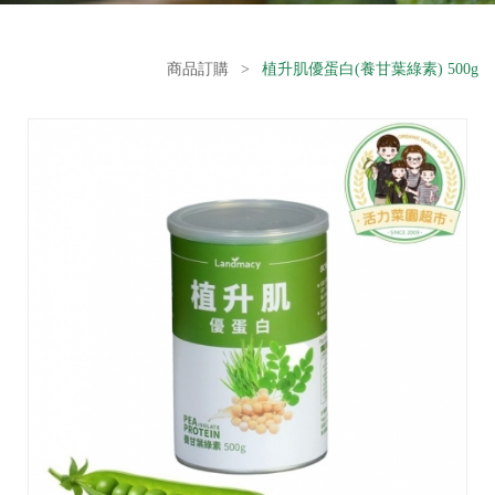
商品訂購
>
植升肌優蛋白(養甘葉綠素) 500g