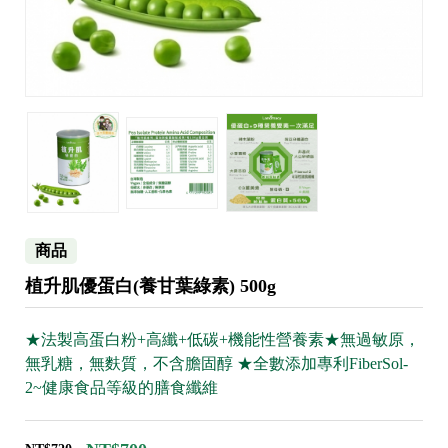
商品
植升肌優蛋白(養甘葉綠素) 500g
★法製高蛋白粉+高纖+低碳+機能性營養素★無過敏原，
無乳糖，無麩質，不含膽固醇 ★全數添加專利FiberSol-
2~健康食品等級的膳食纖維