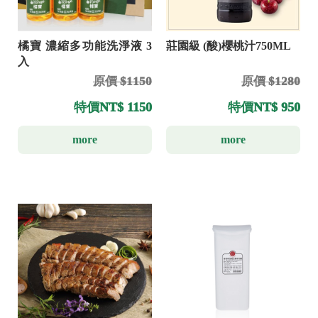
橘寶 濃縮多功能洗淨液 3
莊園級 (酸)櫻桃汁750ML
入
原價 $1150
原價 $1280
特價
NT$ 1150
特價
NT$ 950
more
more