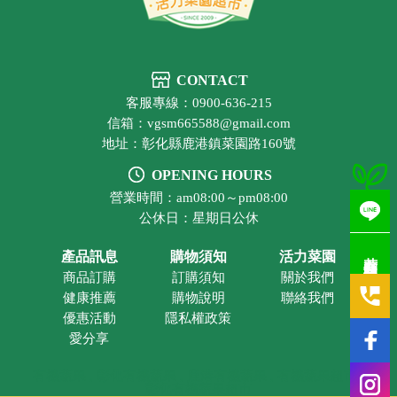
CONTACT
客服專線：0900-636-215
信箱：vgsm665588@gmail.com
地址：彰化縣鹿港鎮菜園路160號
OPENING HOURS
營業時間：am08:00～pm08:00
公休日：星期日公休
若有疑問歡迎洽詢
產品訊息
購物須知
活力菜園
商品訂購
訂購須知
關於我們
健康推薦
購物說明
聯絡我們
優惠活動
隱私權政策
愛分享
有機蔬果
彰化有機蔬果
鹿港有機蔬果
有機蔬果超市
彰化有機蔬果超市