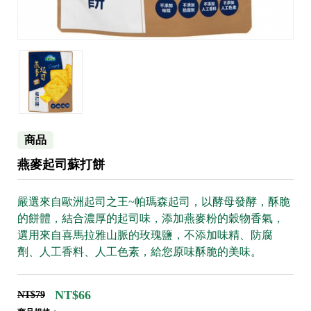
商品
燕麥起司蘇打餅
嚴選來自歐洲起司之王~帕瑪森起司，以酵母發酵，酥脆
的餅體，結合濃厚的起司味，添加燕麥粉的穀物香氣，
選用來自喜馬拉雅山脈的玫瑰鹽，不添加味精、防腐
劑、人工香料、人工色素，給您原味酥脆的美味。
NT$66
NT$79