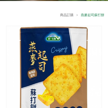
商品訂購
>
燕麥起司蘇打餅