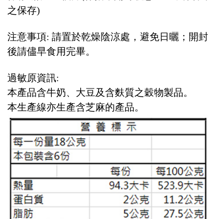
之保存)
注意事項: 請置於乾燥陰涼處，避免日曬；開封
後請儘早食用完畢。
過敏原資訊:
本產品含牛奶、大豆及含麩質之穀物製品。
本生產線亦生產含芝麻的產品。