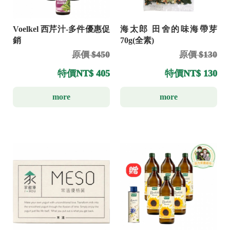
Voelkel 西芹汁-多件優惠促
海太郎 田舍的味海帶芽
銷
70g(全素)
原價 $450
原價 $130
特價
NT$ 405
特價
NT$ 130
more
more