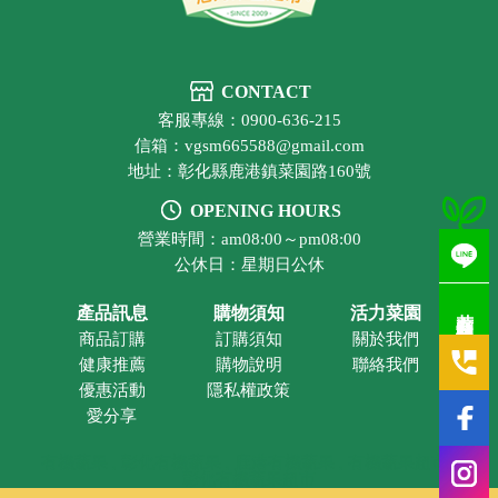
CONTACT
客服專線：0900-636-215
信箱：vgsm665588@gmail.com
地址：彰化縣鹿港鎮菜園路160號
OPENING HOURS
營業時間：am08:00～pm08:00
公休日：星期日公休
若有疑問歡迎洽詢
產品訊息
購物須知
活力菜園
商品訂購
訂購須知
關於我們
健康推薦
購物說明
聯絡我們
優惠活動
隱私權政策
愛分享
有機蔬果
彰化有機蔬果
鹿港有機蔬果
有機蔬果超市
彰化有機蔬果超市