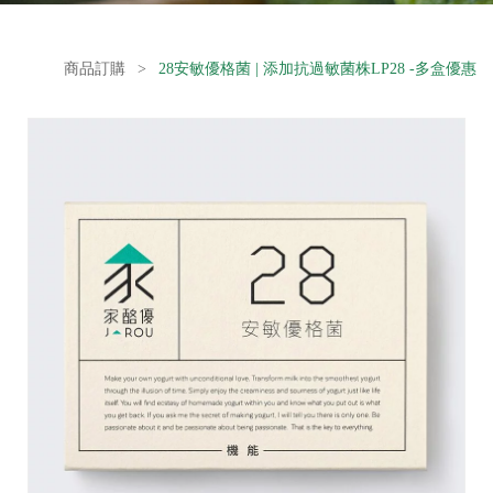
商品訂購
>
28安敏優格菌 | 添加抗過敏菌株LP28 -多盒優惠