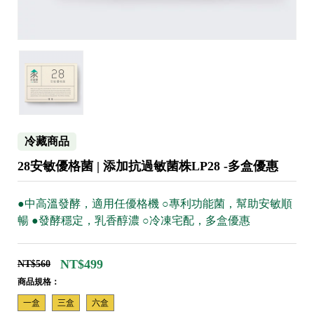
冷藏商品
28安敏優格菌 | 添加抗過敏菌株LP28 -多盒優惠
●中高溫發酵，適用任優格機 ○專利功能菌，幫助安敏順
暢 ●發酵穩定，乳香醇濃 ○冷凍宅配，多盒優惠
NT$499
NT$560
商品規格：
一盒
三盒
六盒