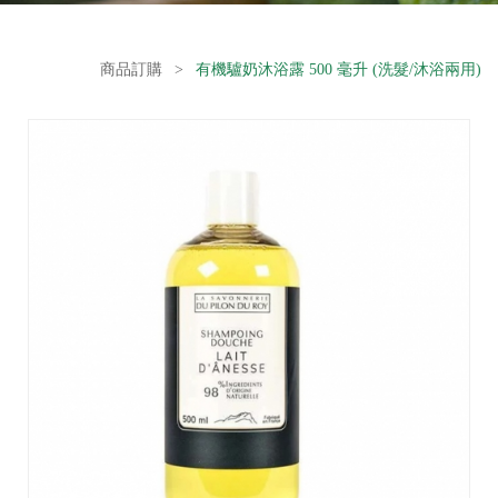
商品訂購
>
有機驢奶沐浴露 500 毫升 (洗髮/沐浴兩用)