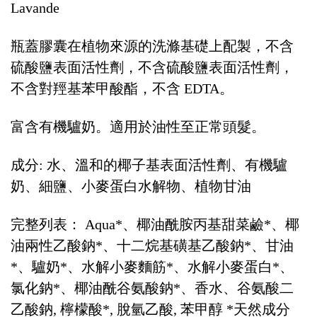
Lavande
瓶蓋膠囊在植物來源的洗滌基礎上配製，不含
硫酸鹽表面活性劑，不含硫酸鹽表面活性劑，
不含對羥基苯甲酸酯，不含 EDTA。
富含有機驢奶。適用於油性至正常頭髮。
成分: 水、溫和的椰子基表面活性劑、有機驢
奶、細鹽、小麥蛋白水解物、植物甘油
完整列表： Aqua*、椰油酰胺丙基甜菜鹼*、椰
油兩性乙酸鈉*、十二烷基磺基乙酸鈉*、甘油
*、驢奶*、水解小麥麵筋*、水解小麥蛋白*、
氯化鈉*、椰油酰谷氨酸鈉*、香水、谷氨酸二
乙酸鈉, 檸檬酸*, 脫氫乙酸, 苯甲醇 *天然成分