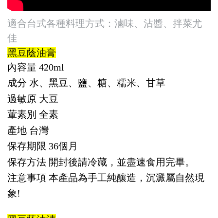
適合台式各種料理方式：滷味、沾醬、拌菜尤
佳
黑豆蔭油膏
內容量
420ml
成分
水、黑豆、鹽、糖、糯米、甘草
過敏原
大豆
葷素別
全素
產地
台灣
保存期限
36個月
保存方法
開封後請冷藏，並盡速食用完畢。
注意事項
本產品為手工純釀造，沉澱屬自然現
象!