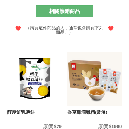
相關熱銷商品
（購買這件商品的人，通常也會購買下列
商品。）
醇厚鮮乳薄餅
香草雞滴雞精(常溫)
原價 $79
原價 $1900