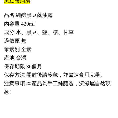
黑豆蔭油清
品名
純釀黑豆蔭油露
內容量
420ml
成分
水、黑豆、鹽、糖、甘草
過敏原
無
葷素別
全素
產地
台灣
保存期限
36個月
保存方法
開封後請冷藏，並盡速食用完畢。
注意事項
本產品為手工純釀造，沉澱屬自然現
象!