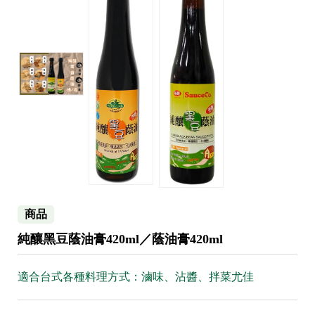
商品
純釀黑豆蔭油膏420ml／蔭油膏420ml
適合台式各種料理方式：滷味、沾醬、拌菜尤佳