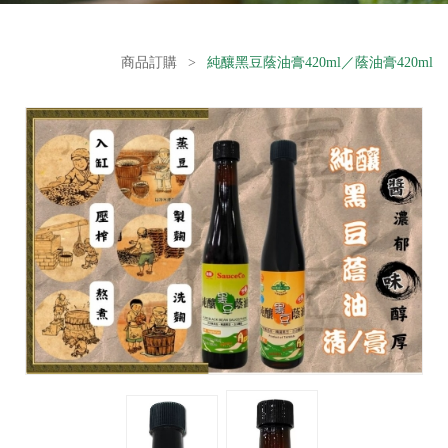
商品訂購
>
純釀黑豆蔭油膏420ml／蔭油膏420ml