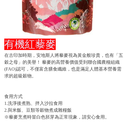
有機紅藜麥
在古印加時期，安地斯人將藜麥視為黃金般珍貴，也有「五
穀之母」的美譽！ 藜麥的高營養價值受到聯合國農糧組織
(FAO)認可，不僅富含膳食纖維，也是滿足人體基本營養需
求的超級穀物。
食用方式
1.洗淨後煮熟、拌入沙拉食用
2.與米飯、豆類等穀物煮成雜糧飯
※藜麥烹煮時冒白色胚芽為正常現象，請安心食用。