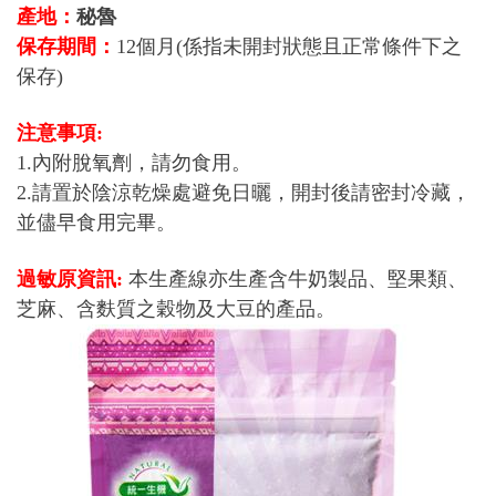
產地：
秘魯
保存期間：
12個月(係指未開封狀態且正常條件下之
保存)
注意事項:
1.內附脫氧劑，請勿食用。
2.請置於陰涼乾燥處避免日曬，開封後請密封冷藏，
並儘早食用完畢。
過敏原資訊:
本生產線亦生產含牛奶製品、堅果類、
芝麻、含麩質之穀物及大豆的產品。