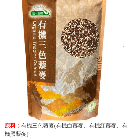
.
原料：
有機三色藜麥(有機白藜麥、有機紅藜麥、有
機黑藜麥)