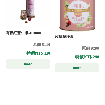
有機紅薏仁漿-1000ml
玫瑰鹽腰果
原價 $110
原價 $290
特價
NT$ 110
特價
NT$ 290
more
more