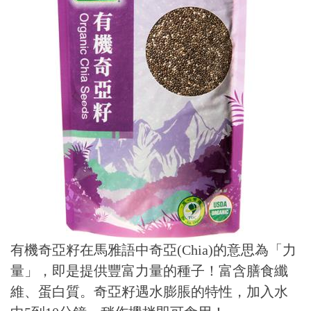
有機奇亞籽在馬雅語中奇亞(Chia)的意思為「力
量」，即是提供豐富力量的種子！富含膳食纖
維、蛋白質。奇亞籽遇水膨脹的特性，加入水