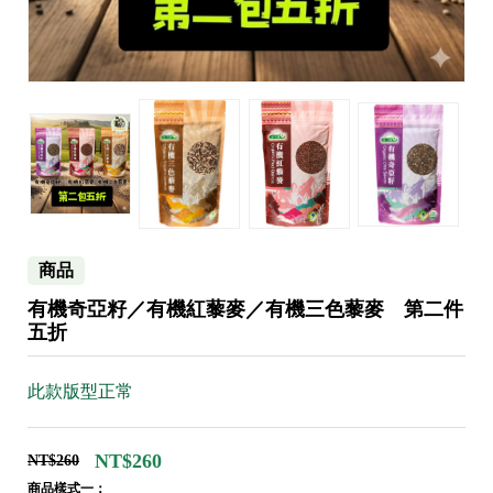
商品
有機奇亞籽／有機紅藜麥／有機三色藜麥 第二件
五折
此款版型正常
NT$260
NT$260
商品樣式一：