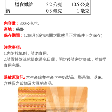
內容量：
300公克/包
產地：
秘魯
保存期間：
12個月(係指未開封狀態且正常條件下之保存)
注意事項:
1.內附脫氧劑，請勿食用。
2.請置於陰涼乾燥處避免日曬，開封後請密封冷藏，並儘早
食用完畢。
過敏原資訊:
本生產線亦生產含牛奶製品、堅果類、芝麻、
含麩質之穀物及大豆的產品。