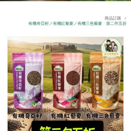
商品訂購
>
有機奇亞籽／有機紅藜麥／有機三色藜麥 第二件五折