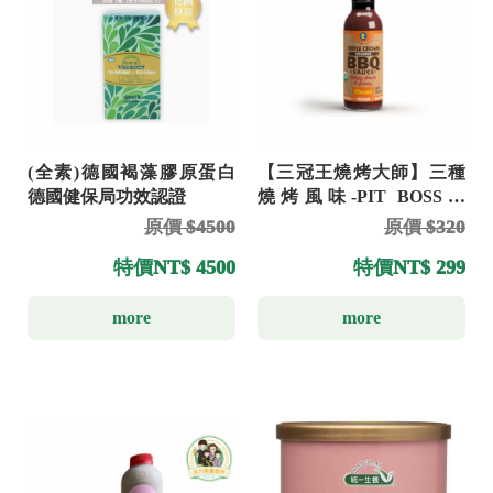
(全素)德國褐藻膠原蛋白
【三冠王燒烤大師】三種
德國健保局功效認證
燒烤風味-PIT BOSS．
MARLE．PIT BOSS
原價 $4500
原價 $320
特價
NT$ 4500
特價
NT$ 299
more
more