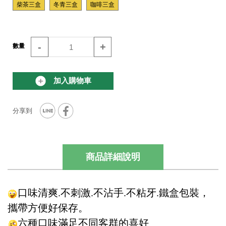
柴茶三盒
冬青三盒
咖啡三盒
-
+
數量
加入購物車
商品詳細說明
口味清爽.不刺激.不沾手.不粘牙.鐵盒包裝，
攜帶方便好保存。
六種口味滿足不同客群的喜好