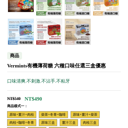
商品
Vermints有機薄荷糖 六種口味任選三盒優惠
口味清爽.不刺激.不沾手.不粘牙
NT$490
NT$540
商品樣式一：
原味+薑汁+肉桂
柴茶+冬青+咖啡
原味+薑汁+柴茶
肉桂+咖啡+冬青
原味三盒
薑汁三盒
肉桂三盒