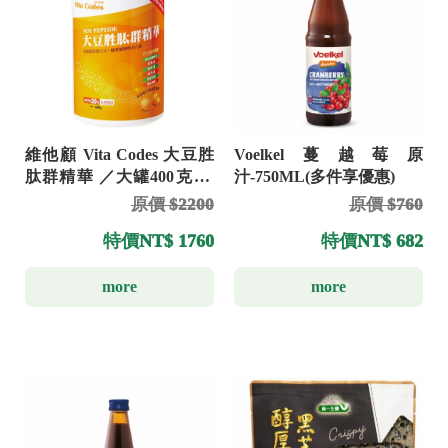
維他顧 Vita Codes 大豆胜
Voelkel蔓越莓原
肽群精華 ／大罐400克 ／
汁-750ML(多件享優惠)
小罐135克
原價 $2200
原價 $760
特價
NT$ 1760
特價
NT$ 682
more
more