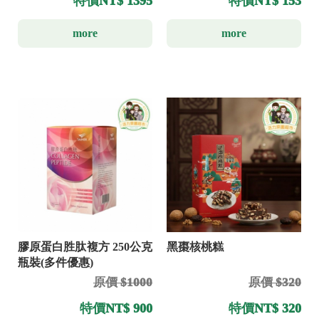
特價
NT$ 153
特價
NT$ 1395
more
more
膠原蛋白胜肽複方 250公克
黑棗核桃糕
瓶裝(多件優惠)
原價 $1000
原價 $320
特價
NT$ 900
特價
NT$ 320