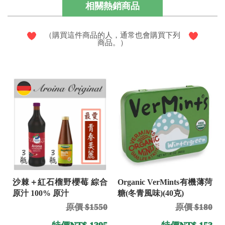
相關熱銷商品
（購買這件商品的人，通常也會購買下列
商品。）
Organic VerMints有機薄菏
沙棘＋紅石榴野櫻莓 綜合
糖(冬青風味)(40克)
原汁 100% 原汁
原價 $180
原價 $1550