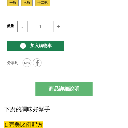
一瓶
六瓶
十二瓶
-
+
數量
加入購物車
商品詳細說明
下廚的調味好幫手
1.完美比例配方