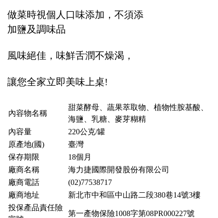
做菜時視個人口味添加，不須添
加鹽及調味品
風味絕佳，味鮮舌潤不燥渴，
讓您全家立即美味上桌!
甜菜酵母、蔬果萃取物、植物性胺基酸、
內容物名稱
海鹽、乳糖、麥芽糊精
內容量
220公克/罐
原產地(國)
臺灣
保存期限
18個月
廠商名稱
海力捷國際開發股份有限公司
廠商電話
(02)77538717
廠商地址
新北市中和區中山路二段380巷14號3樓
投保產品責任險
第一產物保險1008字第08PR000227號