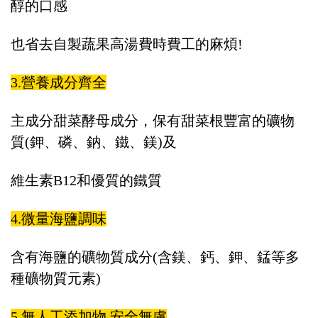
醇的口感
也省去自製蔬果高湯費時費工的麻煩!
3.營養成分齊全
主成分甜菜酵母成分，保有甜菜根豐富的礦物
質(鉀、磷、鈉、鐵、鎂)及
維生素B12和優質的鐵質
4.微量海鹽調味
含有海鹽的礦物質成分(含鎂、鈣、鉀、錳等多
種礦物質元素)
5.無人工添加物 安全無慮