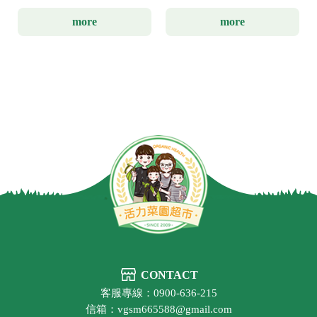
more
more
CONTACT
客服專線：0900-636-215
信箱：vgsm665588@gmail.com