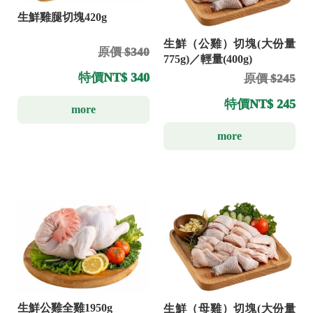
生鮮雞腿切塊420g
生鮮（公雞）切塊(大份量
原價 $340
775g)／輕量(400g)
特價
NT$ 340
原價 $245
特價
NT$ 245
more
more
生鮮公雞全雞1950g
生鮮（母雞）切塊(大份量