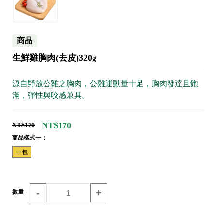
商品
生鮮雞胸肉(去皮)320g
源自野放公雞之胸肉，公雞運動量十足，胸肉發達且飽
滿，彈性與咬感兼具。
NT$170
NT$170
商品樣式一：
一包
-
+
數量