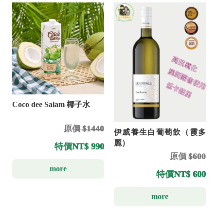
Coco dee Salam 椰子水
原價 $1440
伊威養生白葡萄飲（霞多
麗）
特價
NT$ 990
原價 $600
more
特價
NT$ 600
more