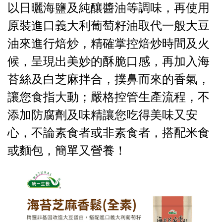
以日曬海鹽及純釀醬油等調味，再使用
原裝進口義大利葡萄籽油取代一般大豆
油來進行焙炒，精確掌控焙炒時間及火
候，呈現出美妙的酥脆口感，再加入海
苔絲及白芝麻拌合，撲鼻而來的香氣，
讓您食指大動；嚴格控管生產流程，不
添加防腐劑及味精讓您吃得美味又安
心，不論素食者或非素食者，搭配米食
或麵包，簡單又營養！