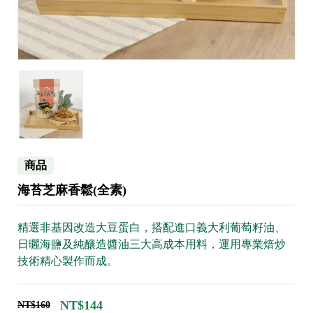
商品
海苔芝麻香鬆(全素)
精選非基因改造大豆蛋白，搭配進口義大利葡萄籽油、
日曬海鹽及純釀造醬油三大高成本用料，運用專業焙炒
技術精心製作而成。
NT$144
NT$160