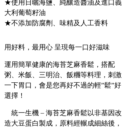
★使用日曬海鹽、純釀造醬油及進口義
大利葡萄籽油
★不添加防腐劑、味精及人工香料
用好料，最用心 呈現每一口好滋味
運用簡單健康的海苔芝麻香鬆，搭配
粥、米飯、三明治、飯糰等料理，刺激
一下胃口，會是您再好不過的輕”鬆”好
選擇！
統一生機 – 海苔芝麻香鬆以非基因改
造大豆蛋白製成，原料經輾成細絲後，