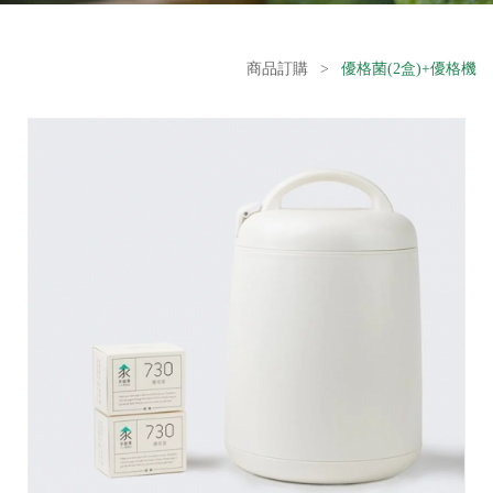
商品訂購
>
優格菌(2盒)+優格機