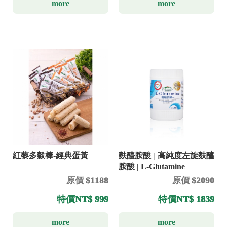
more
more
紅藜多穀棒-經典蛋黃
麩醯胺酸 | 高純度左旋麩醯
胺酸 | L-Glutamine
原價 $1188
原價 $2090
特價
NT$ 999
特價
NT$ 1839
more
more