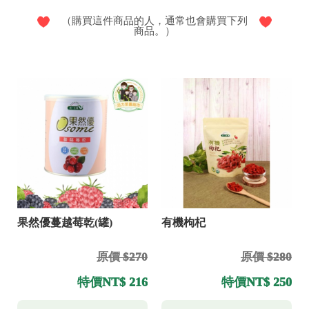
（購買這件商品的人，通常也會購買下列
商品。）
果然優蔓越莓乾(罐)
有機枸杞
原價 $270
原價 $280
特價
NT$ 216
特價
NT$ 250