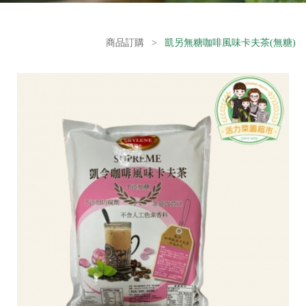
商品訂購
>
凱另無糖咖啡風味卡夫茶(無糖)