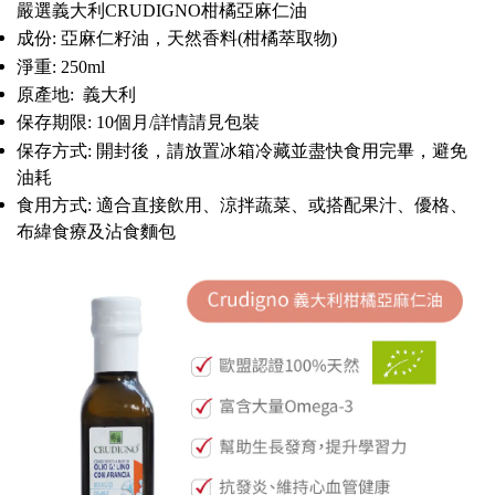
嚴選義大利CRUDIGNO柑橘亞麻仁油
成份: 亞麻仁籽油，天然香料(柑橘萃取物)
淨重: 250ml
原產地: 義大利
保存期限: 10個月/詳情請見包裝
保存方式: 開封後，請放置冰箱冷藏並盡快食用完畢，避免
油耗
食用方式: 適合直接飲用、涼拌蔬菜、或搭配果汁、優格、
布緯食療及沾食麵包