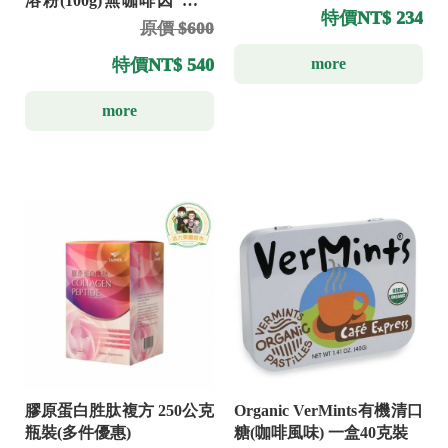
溶粉(100g)無咖啡因 代替
特價
NT$ 234
咖啡
原價 $600
more
特價
NT$ 540
more
Organic VerMints有機清口
膠原蛋白胜肽複方 250公克
糖(咖啡風味) 一盒40克裝
瓶裝(多件優惠)