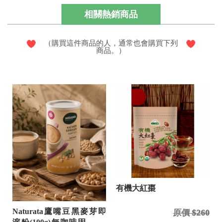
相關熱銷商品
（購買這件商品的人，通常也會購買下列
商品。）
有機大紅棗
Naturata鷹嘴豆黑麥芽即
原價 $260