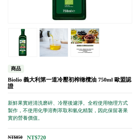
商品
Biolio 義大利第一道冷壓初榨橄欖油 750ml 歐盟認
證
新鮮果實經清洗磨碎、冷壓後濾淨。全程使用物理方式
製作，不使用化學溶劑萃取和氫化精製，因此保留著果
實的營養價值。
NT$720
NT$850