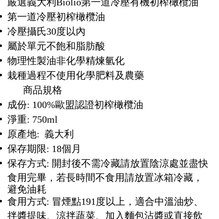
嚴選義大利Biolio第一道冷壓有機初榨橄欖油
第一道冷壓初榨橄欖油
冷壓攝氏30度以內
屬於單元不飽和脂肪酸
物理性製油非化學精煉氫化
栽種過程不使用化學肥料及農藥
商品規格
成份: 100%歐盟認證初榨橄欖油
淨重: 750ml
原產地: 義大利
保存期限: 18個月
保存方式: 開封後不需冷藏請放置陰涼處並盡快
食用完畢，若長時間不食用請放置冰箱冷藏，
避免油耗
食用方式: 冒煙點191度以上，適合中溫油炒、
拌醬提味、涼拌蔬菜、加入麵包沾醬或直接飲