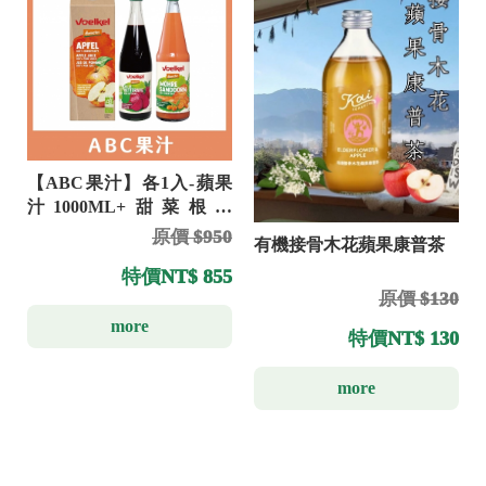
【ABC果汁】各1入-蘋果
汁1000ML+甜菜根汁
700ML+胡蘿蔔沙棘汁
原價 $950
有機接骨木花蘋果康普茶
700ML(韓國爆紅款)
特價
NT$ 855
原價 $130
more
特價
NT$ 130
more