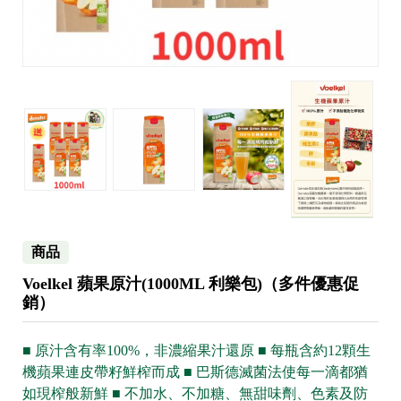
商品
Voelkel 蘋果原汁(1000ML 利樂包)（多件優惠促
銷）
■ 原汁含有率100%，非濃縮果汁還原 ■ 每瓶含約12顆生
機蘋果連皮帶籽鮮榨而成 ■ 巴斯德滅菌法使每一滴都猶
如現榨般新鮮 ■ 不加水、不加糖、無甜味劑、色素及防