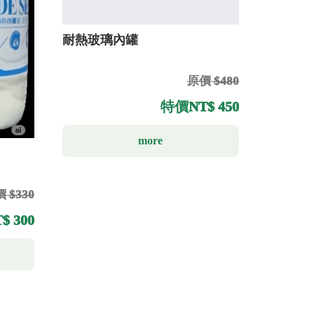
耐熱玻璃內罐
原價 $480
特價
NT$ 450
more
 $330
$ 300