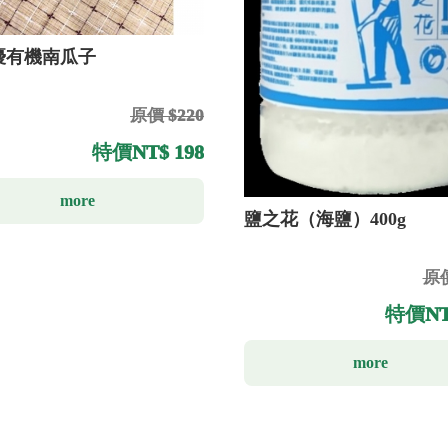
優有機南瓜子
原價 $220
特價
NT$ 198
more
鹽之花（海鹽）400g
原價
特價
NT
more