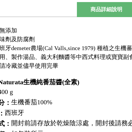
商品詳細說明
然無添加
調味劑及防腐劑
牙demeter農場(Cal Valls,since 1979) 種植之生機
食用、製作湯品、義大利麵醬等中西式料理或寶寶副
後請冷藏並儘早使用完畢
Naturata
生機純番茄醬
(
全素
)
400 g
生機番茄100%
分：
西班牙
：
開封前請存放於乾燥陰涼處，開封後請務
式：