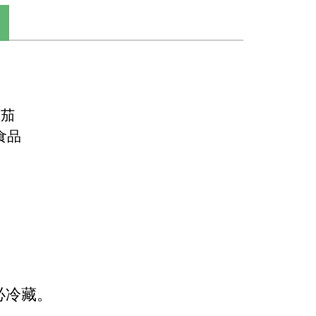
蕃茄
食品
必冷藏。