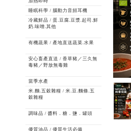
加熱即時
睡眠科學 / 腦動力音頻耳機
冷藏鮮品 / 蛋.豆腐.豆漿.起司.鮮
奶.味噌.其他
有機蔬果 / 產地直送蔬菜.水果
安心畜產直送 / 香草豬／三久無
毒豬／野放無毒雞
當季水產
米.麵.五穀雜糧 / 米.豆.麵條.五
穀雜糧
調味品 / 醬料．糖．鹽．罐頭
優質油品 / 優質生活必備