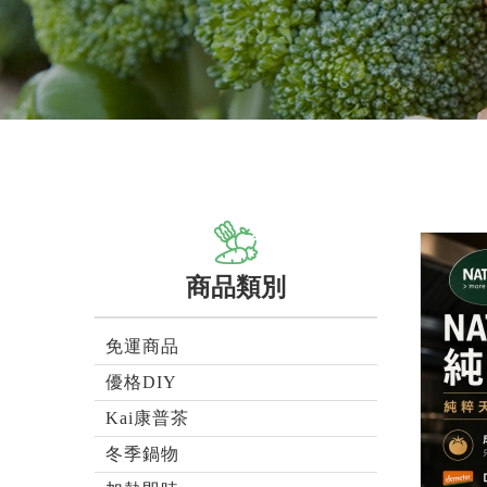
商品類別
免運商品
優格DIY
Kai康普茶
冬季鍋物