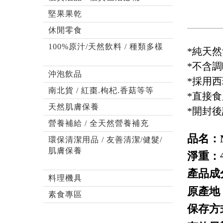
堅果果乾
休閒零食
100%原汁/天然飲料 / 種類多樣
*純天
*不含
沖泡飲品
*採用西班
南北貨 / 紅棗.枸杞.香菇等等
*直接
天然肌膚保養
*開封
營養補給 / 全天然營養補充
品名：
環保清潔用品 / 友善清潔/健髮/
肌膚保養
淨重：
產品成
料理機具
原產地
素食專區
保存方