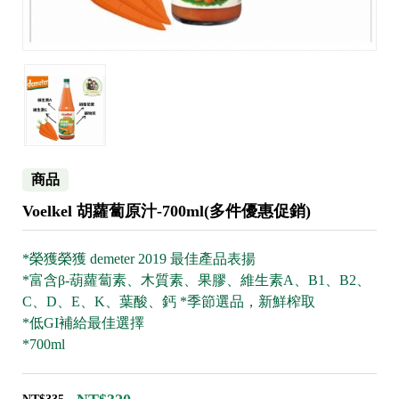
商品
Voelkel 胡蘿蔔原汁-700ml(多件優惠促銷)
*榮獲榮獲 demeter 2019 最佳產品表揚
*富含β-葫蘿蔔素、木質素、果膠、維生素A、B1、B2、
C、D、E、K、葉酸、鈣 *季節選品，新鮮榨取
*低GI補給最佳選擇
*700ml