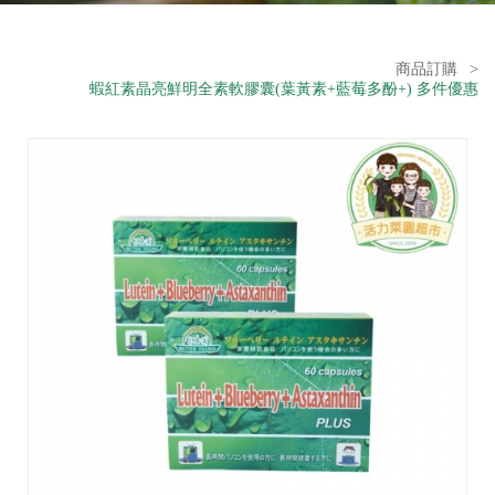
商品訂購
>
蝦紅素晶亮鮮明全素軟膠囊(葉黃素+藍莓多酚+) 多件優惠