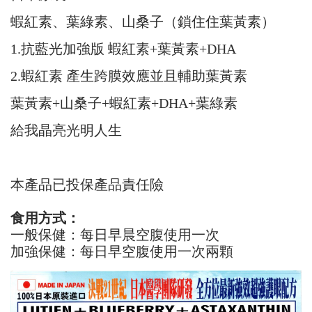
蝦紅素、葉綠素、山桑子（鎖住住葉黃素）
1.抗藍光加強版 蝦紅素+葉黃素+DHA
2.蝦紅素 產生跨膜效應並且輔助葉黃素
葉黃素+山桑子+蝦紅素+DHA+葉綠素
給我晶亮光明人生
本產品已投保產品責任險
食用方式：
一般保健：每日早晨空腹使用一次
加強保健：每日早空腹使用一次兩顆