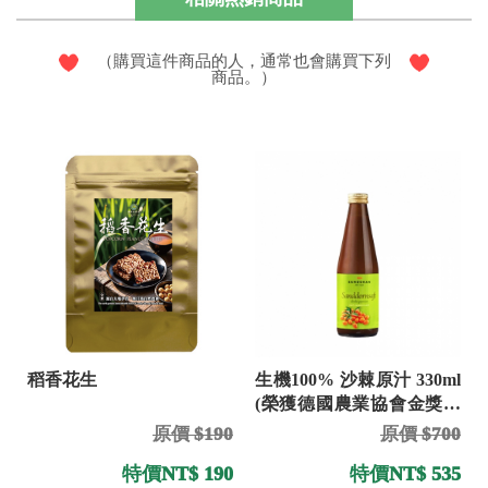
（購買這件商品的人，通常也會購買下列
商品。）
稻香花生
生機100% 沙棘原汁 330ml
(榮獲德國農業協會金獎果
汁)
原價 $190
原價 $700
特價
NT$ 190
特價
NT$ 535