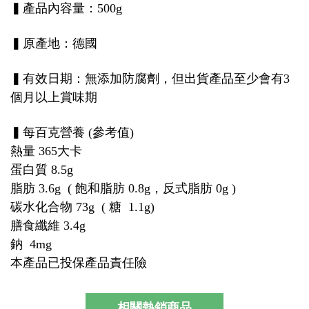
▍產品內容量：500g
▍原產地：德國
▍有效日期：無添加防腐劑，但出貨產品至少會有3
個月以上賞味期
▍每百克營養 (參考值)
熱量 365大卡
蛋白質 8.5g
脂肪 3.6g ( 飽和脂肪 0.8g，反式脂肪 0g )
碳水化合物 73g ( 糖 1.1g)
膳食纖維 3.4g
鈉 4mg
本產品已投保產品責任險
相關熱銷商品