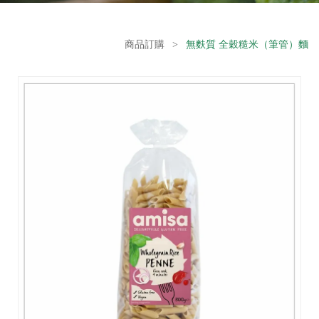
商品訂購
>
無麩質 全穀糙米（筆管）麵