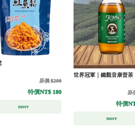
鬆
世界冠軍｜鐵觀音康普茶
原價 $200
特價
NT$ 180
原價
特價
NT
more
more