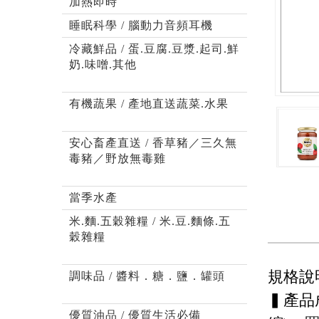
加熱即時
睡眠科學 / 腦動力音頻耳機
冷藏鮮品 / 蛋.豆腐.豆漿.起司.鮮
奶.味噌.其他
有機蔬果 / 產地直送蔬菜.水果
安心畜產直送 / 香草豬／三久無
毒豬／野放無毒雞
當季水產
米.麵.五穀雜糧 / 米.豆.麵條.五
穀雜糧
規格說
調味品 / 醬料．糖．鹽．罐頭
▍產品
優質油品 / 優質生活必備