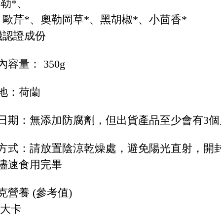
羅勒*、
、歐芹*、奧勒岡草*、黑胡椒*、小茴香*
機認證成份
容量： 350g
地：荷蘭
日期：無添加防腐劑，但出貨產品至少會有3個
方式：請放置陰涼乾燥處，避免陽光直射，開
儘速食用完畢
克營養 (參考值)
0大卡