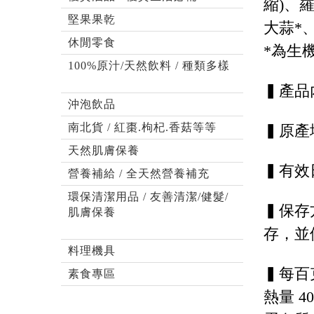
縮)、
堅果果乾
大蒜*
休閒零食
*為生
100%原汁/天然飲料 / 種類多樣
▍產品內
沖泡飲品
南北貨 / 紅棗.枸杞.香菇等等
▍原產
天然肌膚保養
▍有效
營養補給 / 全天然營養補充
環保清潔用品 / 友善清潔/健髮/
▍保存
肌膚保養
存，並
料理機具
▍每百
素食專區
熱量 4