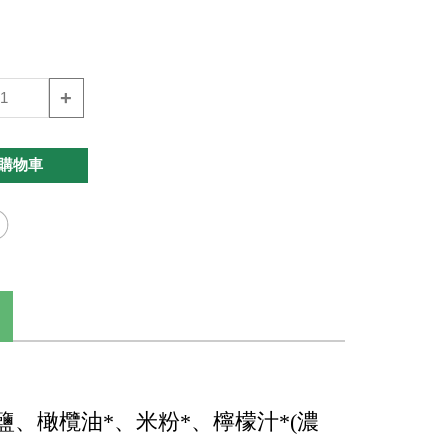
+
購物車
鹽、橄欖油*、米粉*、檸檬汁*(濃