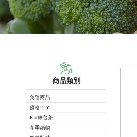
商品類別
免運商品
優格DIY
Kai康普茶
冬季鍋物