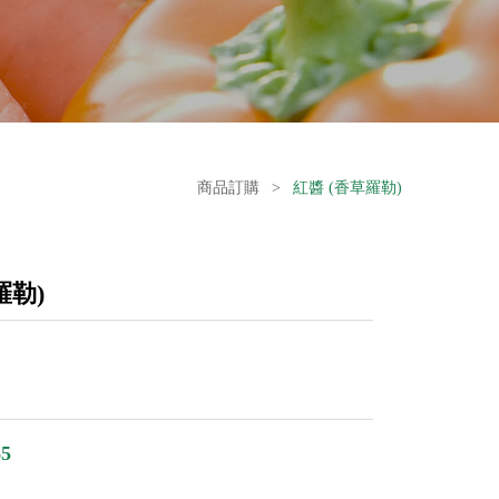
商品訂購
>
紅醬 (香草羅勒)
羅勒)
5