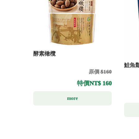
酵素橄欖
鮭魚
原價 $160
特價
NT$ 160
more