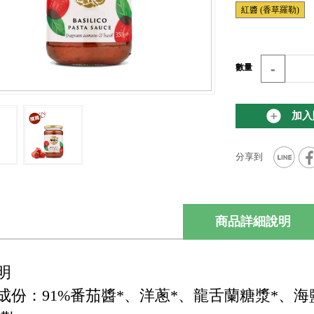
紅醬 (香草羅勒)
-
數量
加入
商品詳細說明
明
成份：91%番茄醬*、洋蔥*、龍舌蘭糖漿*、海