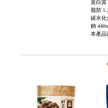
蛋白質 1
脂肪 1.
碳水化合物
鈉 440
本產品