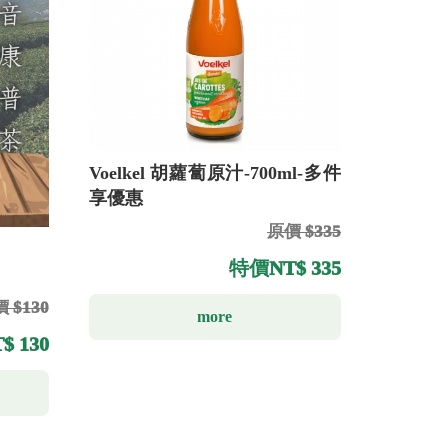
Voelkel 胡蘿蔔原汁-700ml-多件
享優惠
原價 $335
特價
NT$ 335
 $130
more
$ 130