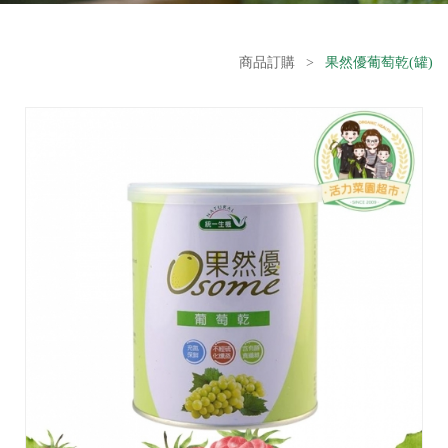
商品訂購
>
果然優葡萄乾(罐)