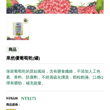
商品
果然優葡萄乾(罐)
保留葡萄乾的原始風味，含有膳食纖維，不添加人工色
素、香料、防腐劑，不經過硫化燻蒸，顆粒飽滿、口感Q
彈有嚼勁，補充能量。
NT$175
NT$220
商品規格：