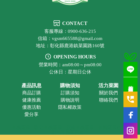
CONTACT
客服專線：0900-636-215
信箱：vgsm665588@gmail.com
地址：彰化縣鹿港鎮菜園路160號
OPENING HOURS
營業時間：am08:00～pm08:00
公休日：星期日公休
若有疑問歡迎洽詢
產品訊息
購物須知
活力菜園
商品訂購
訂購須知
關於我們
健康推薦
購物說明
聯絡我們
優惠活動
隱私權政策
愛分享
有機蔬果
彰化有機蔬果
鹿港有機蔬果
有機蔬果超市
彰化有機蔬果超市