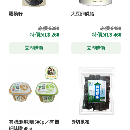
羅勒籽
大豆卵磷脂
原價 $280
原價 $480
特價
NT$ 260
特價
NT$ 460
立即購買
立即購買
有機粗味噌500g／有機
長切昆布
細味噌500g