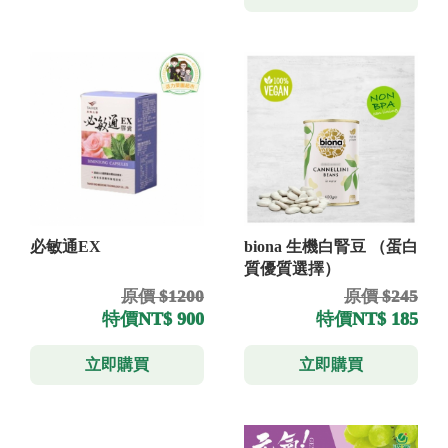
必敏通EX
biona 生機白腎豆 （蛋白
質優質選擇）
原價 $1200
原價 $245
特價
NT$ 900
特價
NT$ 185
立即購買
立即購買