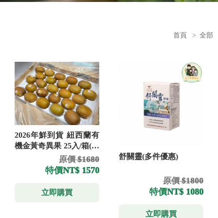
首頁
>
全部
2026年鮮到貨 紐西蘭有
機金黃奇異果 25入/箱(免
舒關靈(多件優惠)
運)
原價 $1680
特價
NT$ 1570
原價 $1800
特價
NT$ 1080
立即購買
立即購買