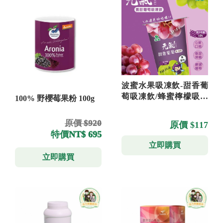
波蜜水果吸凍飲-甜香葡
萄吸凍飲/蜂蜜檸檬吸凍
100% 野櫻莓果粉 100g
飲 3杯一組
原價 $920
原價 $117
特價
NT$ 695
立即購買
立即購買