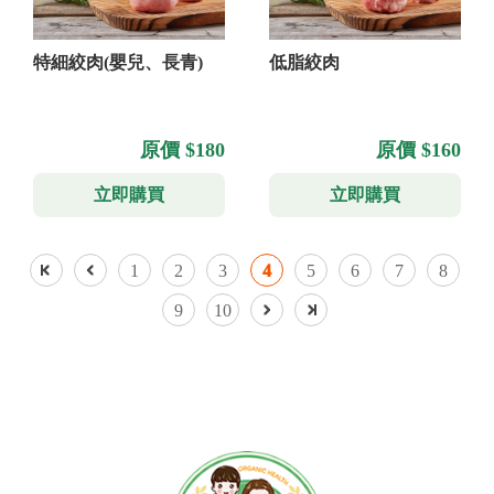
特細絞肉(嬰兒、長青)
低脂絞肉
原價 $180
原價 $160
立即購買
立即購買
1
2
3
4
5
6
7
8
9
10