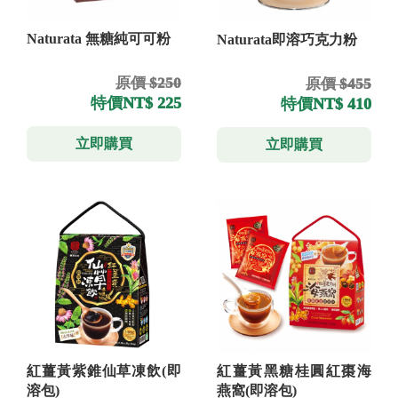
Naturata 無糖純可可粉
Naturata即溶巧克力粉
原價 $250
原價 $455
特價
NT$ 225
特價
NT$ 410
立即購買
立即購買
紅薑黃紫錐仙草凍飲(即
紅薑黃黑糖桂圓紅棗海
溶包)
燕窩(即溶包)