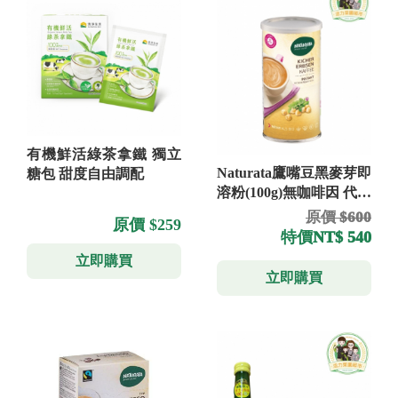
有機鮮活綠茶拿鐵 獨立
Naturata鷹嘴豆黑麥芽即
糖包 甜度自由調配
溶粉(100g)無咖啡因 代替
咖啡
原價 $600
原價 $259
特價
NT$ 540
立即購買
立即購買