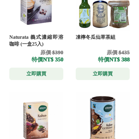
Naturata 義式濃縮即溶
凍檸冬瓜仙草茶組
咖啡 (一盒25入)
原價 $390
原價 $435
特價
NT$ 350
特價
NT$ 388
立即購買
立即購買