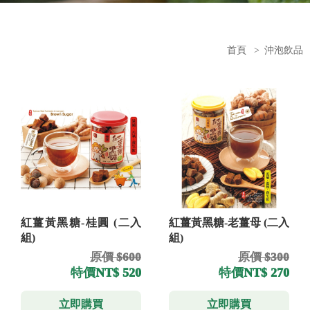
首頁
>
沖泡飲品
紅薑黃黑糖-桂圓 (二入
紅薑黃黑糖-老薑母 (二入
組)
組)
原價 $600
原價 $300
特價
NT$ 520
特價
NT$ 270
立即購買
立即購買