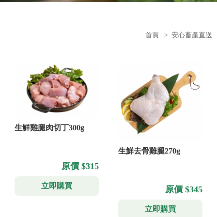
首頁
>
安心畜產直送
生鮮雞腿肉切丁300g
生鮮去骨雞腿270g
原價 $315
立即購買
原價 $345
立即購買