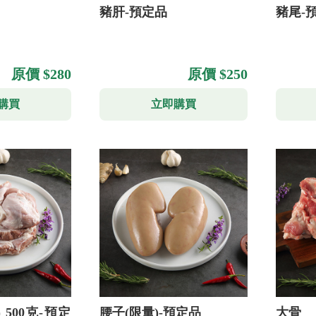
豬肝-預定品
豬尾-
原價 $280
原價 $250
購買
立即購買
 500克-預定
腰子(限量)-預定品
大骨