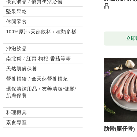
優質油品 / 優質生活必備
品
堅果果乾
休閒零食
100%原汁/天然飲料 / 種類多樣
立即
沖泡飲品
南北貨 / 紅棗.枸杞.香菇等等
天然肌膚保養
營養補給 / 全天然營養補充
環保清潔用品 / 友善清潔/健髮/
肌膚保養
料理機具
素食專區
肋骨(臏仔骨)