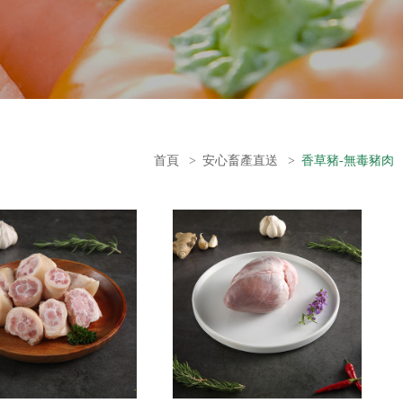
首頁
>
安心畜產直送
>
香草豬-無毒豬肉