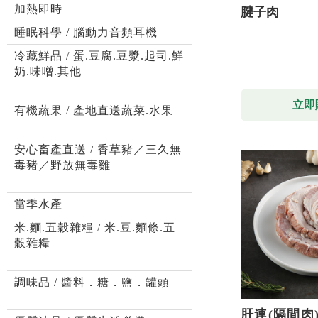
加熱即時
腱子肉
睡眠科學 / 腦動力音頻耳機
冷藏鮮品 / 蛋.豆腐.豆漿.起司.鮮
奶.味噌.其他
立即
有機蔬果 / 產地直送蔬菜.水果
安心畜產直送 / 香草豬／三久無
毒豬／野放無毒雞
當季水產
米.麵.五穀雜糧 / 米.豆.麵條.五
穀雜糧
調味品 / 醬料．糖．鹽．罐頭
肝連(隔間肉)