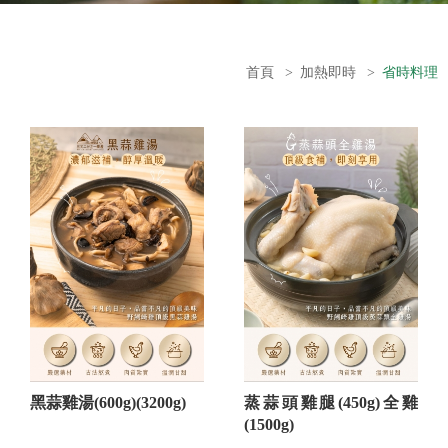
首頁
>
加熱即時
>
省時料理
黑蒜雞湯(600g)(3200g)
蒸蒜頭雞腿(450g)全雞
(1500g)