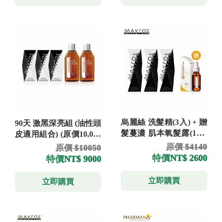
烏麗絲 洗髮精(3入) + 贈
90天 激黑深亮組 (油性頭
髮蔓濃 肌本氧髮露(1入)
皮適用組合) (原價10,050
(原價 4,140元)
元) (買就送 髮蔓濃洗髮
原價 $4140
原價 $10050
精 300ml
特價
NT$ 2600
特價
NT$ 9000
立即購買
立即購買