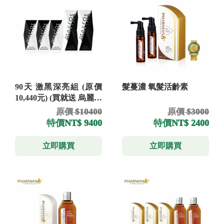
90天 激黑深亮組 (原價
髮蔓濃 氧髮活齡素
10,440元) (買就送 烏麗絲
洗髮精 300ml)
原價 $10400
原價 $3000
特價
NT$ 9400
特價
NT$ 2400
立即購買
立即購買