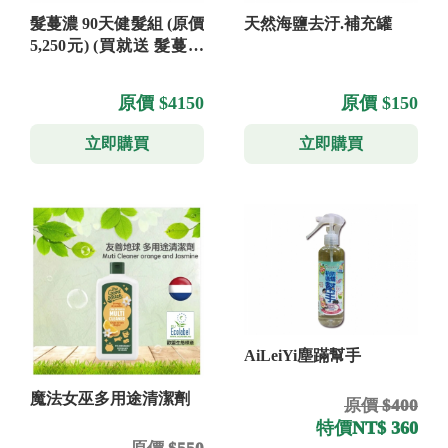
髮蔓濃 90天健髮組 (原價
天然海鹽去汙.補充罐
5,250元) (買就送 髮蔓濃
洗髮精 300ml×1)
原價 $4150
原價 $150
立即購買
立即購買
AiLeiYi塵蹣幫手
魔法女巫多用途清潔劑
原價 $400
特價
NT$ 360